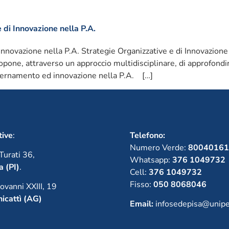
e di Innovazione nella P.A.
 Innovazione nella P.A. Strategie Organizzative e di Innovazione
opone, attraverso un approccio multidisciplinare, di approfond
ernamento ed innovazione nella P.A. […]
tive
:
Telefono:
Numero Verde:
80040161
Turati 36,
Whatsapp:
376 1049732
a (PI)
.
Cell:
376 1049732
Fisso:
050 8068046
ovanni XXIII, 19
icattì (AG)
Email:
infosedepisa@unipe