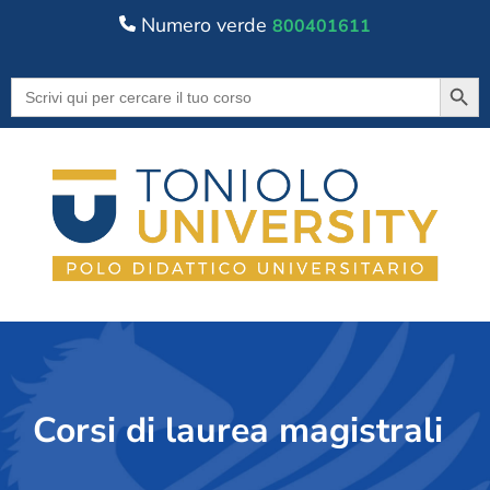
Numero verde
800401611
Searc
Search
for:
Corsi di laurea magistrali