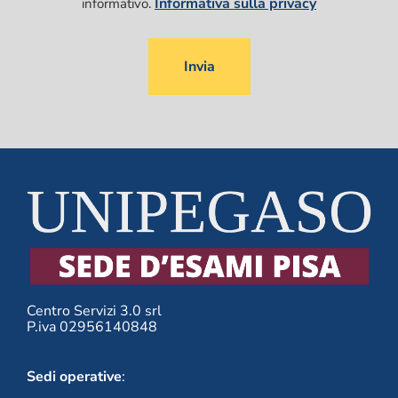
Informativa sulla privacy
informativo.
Si
prega
di
lasciare
vuoto
questo
campo.
Centro Servizi 3.0 srl
P.iva 02956140848
Sedi operative
: