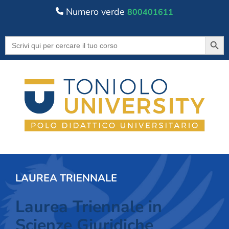
Numero verde
800401611
Searc
Search
for:
LAUREA TRIENNALE
Laurea Triennale in
Scienze Giuridiche