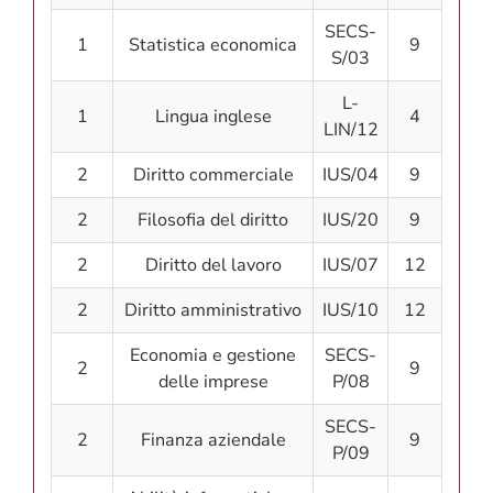
SECS-
1
Statistica economica
9
S/03
L-
1
Lingua inglese
4
LIN/12
2
Diritto commerciale
IUS/04
9
2
Filosofia del diritto
IUS/20
9
2
Diritto del lavoro
IUS/07
12
2
Diritto amministrativo
IUS/10
12
Economia e gestione
SECS-
2
9
delle imprese
P/08
SECS-
2
Finanza aziendale
9
P/09