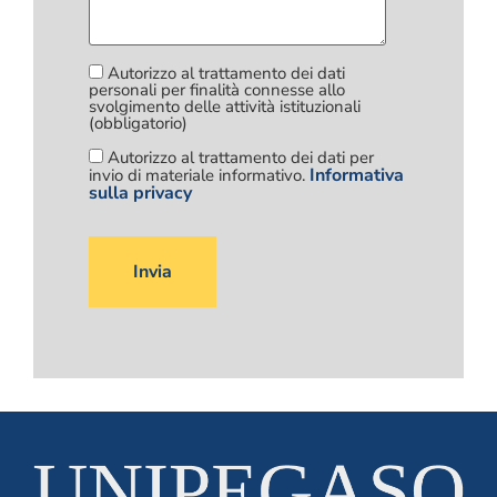
Autorizzo al trattamento dei dati
personali per finalità connesse allo
svolgimento delle attività istituzionali
(obbligatorio)
Autorizzo al trattamento dei dati per
Informativa
invio di materiale informativo.
sulla privacy
Si
prega
di
lasciare
vuoto
questo
campo.