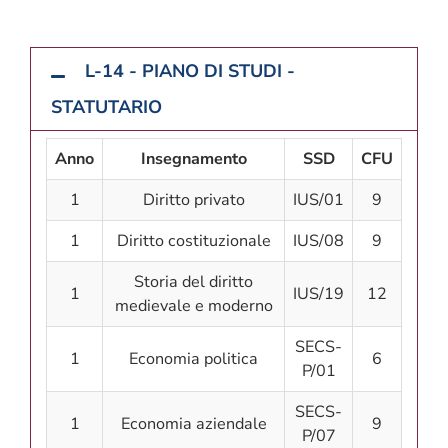
L-14 - PIANO DI STUDI -
STATUTARIO
Anno
Insegnamento
SSD
CFU
1
Diritto privato
IUS/01
9
1
Diritto costituzionale
IUS/08
9
Storia del diritto
1
IUS/19
12
medievale e moderno
SECS-
1
Economia politica
6
P/01
SECS-
1
Economia aziendale
9
P/07