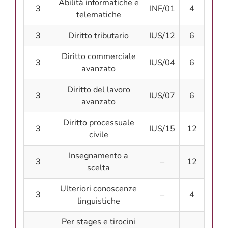
Abilità informatiche e
3
INF/01
4
telematiche
3
Diritto tributario
IUS/12
6
Diritto commerciale
3
IUS/04
6
avanzato
Diritto del lavoro
3
IUS/07
6
avanzato
Diritto processuale
3
IUS/15
12
civile
Insegnamento a
3
–
12
scelta
Ulteriori conoscenze
3
–
4
linguistiche
Per stages e tirocini