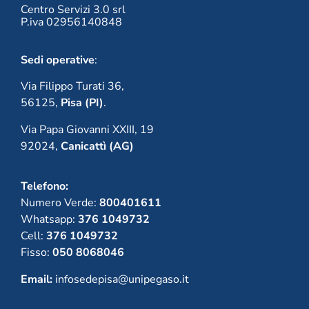
Centro Servizi 3.0 srl
P.iva 02956140848
Sedi operative
:
Via Filippo Turati 36,
56125,
Pisa (PI)
.
Via Papa Giovanni XXIII, 19
92024,
Canicattì (AG)
Telefono:
Numero Verde:
800401611
Whatsapp:
376 1049732
Cell:
376 1049732
Fisso:
050 8068046
Email:
infosedepisa@unipegaso.it