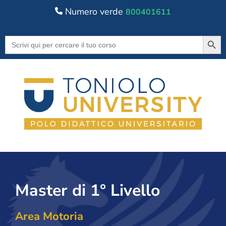
Numero verde
800401611
Searc
Search
for:
Master di 1° Livello
Area Motoria