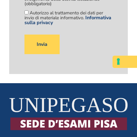
(obbligatorio)
Autorizzo al trattamento dei dati per
Informativa
invio di materiale informativo.
sulla privacy
Si
prega
di
lasciare
vuoto
questo
campo.