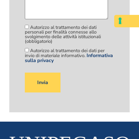
Autorizzo al trattamento dei dati
personali per finalità connesse allo
svolgimento delle attività istituzionali
(obbligatorio)
Autorizzo al trattamento dei dati per
Informativa
invio di materiale informativo.
sulla privacy
Si
prega
di
lasciare
vuoto
questo
campo.