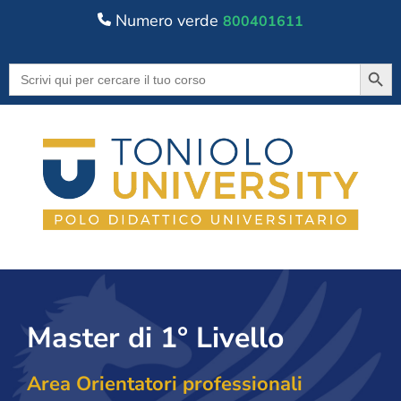
Numero verde
800401611
Searc
Search
for:
Master di 1° Livello
Area Orientatori professionali