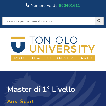
Numero verde
800401611
Searc
Search
for:
Master di 1° Livello
Area Sport