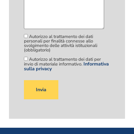
Autorizzo al trattamento dei dati
personali per finalità connesse allo
svolgimento delle attività istituzionali
(obbligatorio)
Autorizzo al trattamento dei dati per
Informativa
invio di materiale informativo.
sulla privacy
Si
prega
di
lasciare
vuoto
questo
campo.