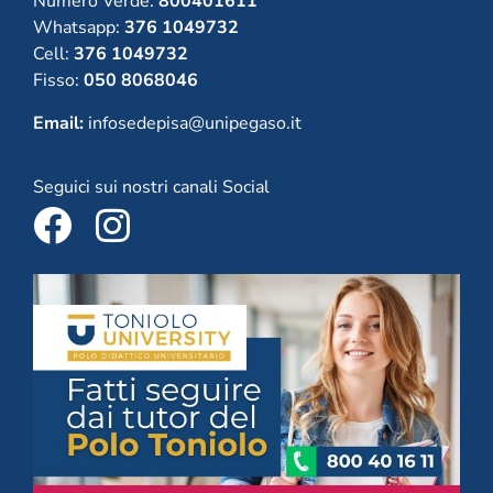
Numero Verde:
800401611
Whatsapp:
376 1049732
Cell:
376 1049732
Fisso:
050 8068046
Email:
infosedepisa@unipegaso.it
Seguici sui nostri canali Social