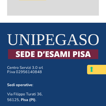
vuoto
questo
campo.
Centro Servizi 3.0 srl
P.iva 02956140848
Sedi operative
:
Via Filippo Turati 36,
56125,
Pisa (PI)
.