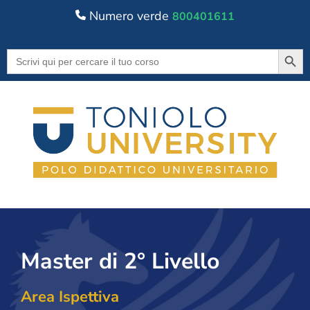
Numero verde
800401611
Searc
Search
for:
Master di 2° Livello
Area Ispettiva