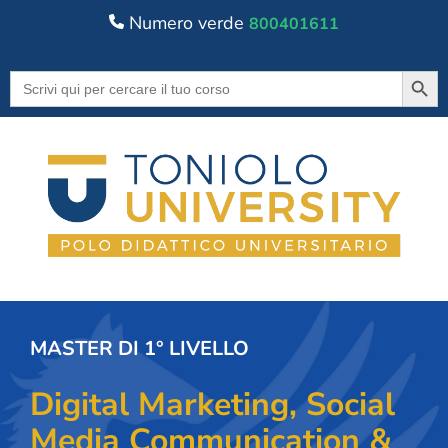
Numero verde
800401611
Searc
Search
for:
MASTER DI 1° LIVELLO
Digital Marketing, Social
Media Communication &