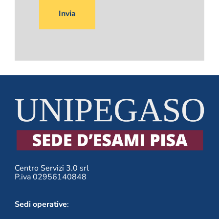
prega
di
lasciare
vuoto
questo
campo.
Centro Servizi 3.0 srl
P.iva 02956140848
Sedi operative
: