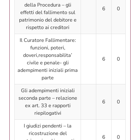
della Procedura – gli
6
0
effetti del fallimento sul
patrimonio del debitore e
rispetto ai creditori
Il Curatore Fallimentare:
funzioni, poteri,
doveri,responsabilita’
6
0
civile e penale- gli
adempimenti iniziali prima
parte
Gli adempimenti iniziali
seconda parte – relazione
6
0
ex art. 33 e rapporti
riepilogativi
I giudizi pendenti – la
ricostruzione del
6
0