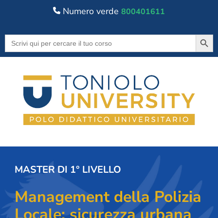
Numero verde
800401611
Searc
Search
for:
MASTER DI 1° LIVELLO
Management della Polizia
Locale: sicurezza urbana