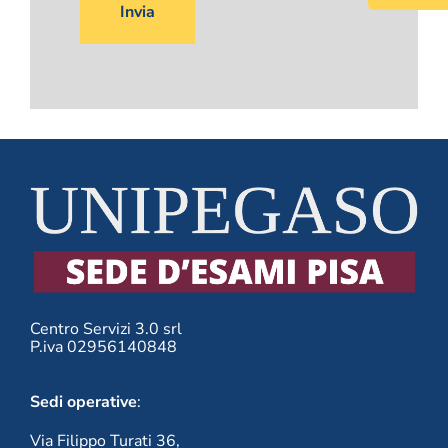
di
lasciare
vuoto
questo
campo.
Centro Servizi 3.0 srl
P.iva 02956140848
Sedi operative
:
Via Filippo Turati 36,