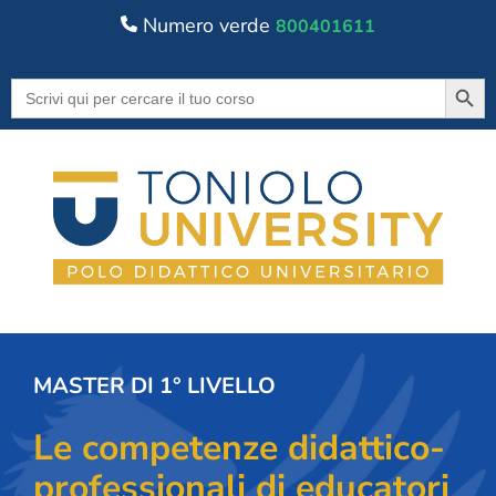
Numero verde
800401611
Searc
Search
for:
MASTER DI 1° LIVELLO
Le competenze didattico-
professionali di educatori