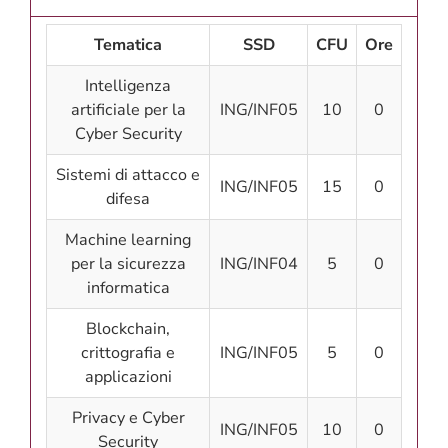
Tematica
SSD
CFU
Ore
Intelligenza
artificiale per la
ING/INF05
10
0
Cyber Security
Sistemi di attacco e
ING/INF05
15
0
difesa
Machine learning
per la sicurezza
ING/INF04
5
0
informatica
Blockchain,
crittografia e
ING/INF05
5
0
applicazioni
Privacy e Cyber
ING/INF05
10
0
Security