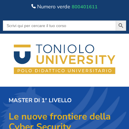
Numero verde
800401611
Searc
Search
for:
MASTER DI 1° LIVELLO
Le nuove frontiere della
Cyber Security