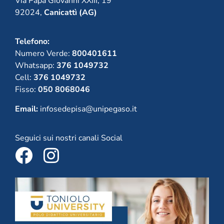
Via Papa Giovanni XXIII, 19
92024,
Canicattì (AG)
Telefono:
Numero Verde:
800401611
Whatsapp:
376 1049732
Cell:
376 1049732
Fisso:
050 8068046
Email:
infosedepisa@unipegaso.it
Seguici sui nostri canali Social