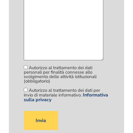
Autorizzo al trattamento dei dati
personali per finalità connesse allo
svolgimento delle attività istituzionali
(obbligatorio)
Autorizzo al trattamento dei dati per
Informativa
invio di materiale informativo.
sulla privacy
Si
prega
di
lasciare
vuoto