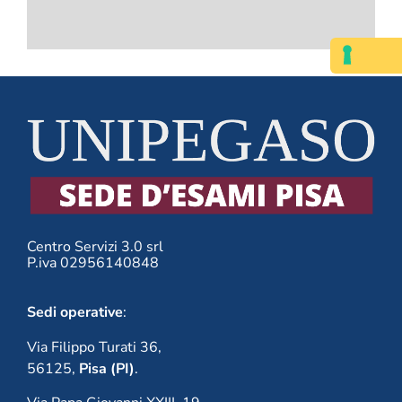
questo
campo.
Centro Servizi 3.0 srl
P.iva 02956140848
Sedi operative
:
Via Filippo Turati 36,
56125,
Pisa (PI)
.