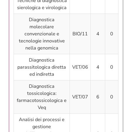
Tecniche di diagnostica
sierologica e virologica
Diagnostica
molecolare
convenzionale e
BIO/11
4
0
tecnologie innovative
nella genomica
Diagnostica
parassitologica diretta
VET/06
4
0
ed indiretta
Diagnostica
tossicologica:
VET/07
6
0
farmacotossicologica e
Veq
Analisi dei processi e
gestione