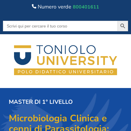
Numero verde
800401611
Searc
Search
for:
MASTER DI 1° LIVELLO
Microbiologia Clinica e
cenni di Parassitologia: