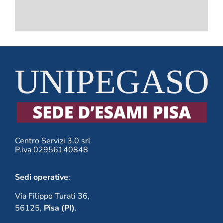
questo
campo.
Centro Servizi 3.0 srl
P.iva 02956140848
Sedi operative
:
Via Filippo Turati 36,
56125,
Pisa (PI)
.