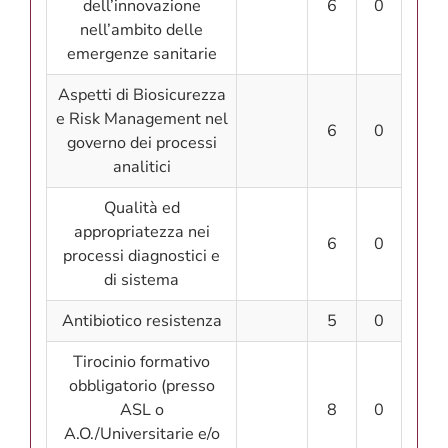
dell’innovazione
6
0
nell’ambito delle
emergenze sanitarie
Aspetti di Biosicurezza
e Risk Management nel
6
0
governo dei processi
analitici
Qualità ed
appropriatezza nei
6
0
processi diagnostici e
di sistema
Antibiotico resistenza
5
0
Tirocinio formativo
obbligatorio (presso
ASL o
8
0
A.O./Universitarie e/o