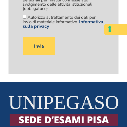
personali per finalità connesse allo
svolgimento delle attività istituzionali
(obbligatorio)
Autorizzo al trattamento dei dati per
Informativa
invio di materiale informativo.
sulla privacy
Si
prega
di
lasciare
vuoto
questo
campo.