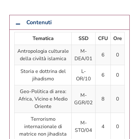
Contenuti
Tematica
SSD
CFU
Ore
Antropologia culturale
M-
6
0
della civiltà islamica
DEA/01
Storia e dottrina del
L-
6
0
jihadismo
OR/10
Geo-Politica di area:
M-
Africa, Vicino e Medio
8
0
GGR/02
Oriente
Terrorismo
M-
internazionale di
4
0
STO/04
matrice non jihadista