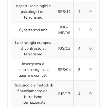
Aspetti sociologici e
psicologici del
SPS/11
4
0
terrorismo
ING-
Cyberterrorismo
2
0
INF/06
La strategia europea
di contrasto al
IUS/13
4
0
terrorismo
Insorgenza e
controinsorgenza:
SPS/04
3
0
guerre e conflitti
Riciclaggio e metodi di
finanziamento del
IUS/17
4
0
terrorismo
internazionale