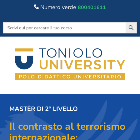
Numero verde
800401611
Searc
Search
for:
MASTER DI 2° LIVELLO
Il contrasto al terrorismo
internazionale: