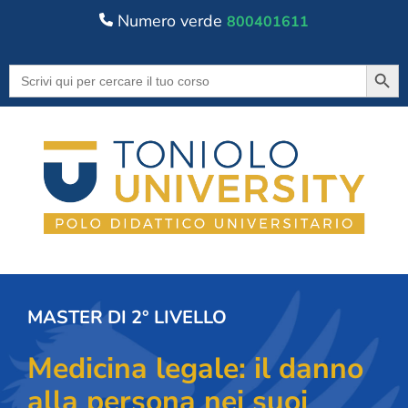
Numero verde
800401611
Searc
Search
for:
MASTER DI 2° LIVELLO
Medicina legale: il danno
alla persona nei suoi