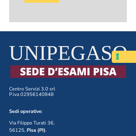
vuoto
questo
campo.
Centro Servizi 3.0 srl
P.iva 02956140848
Sedi operative
:
Via Filippo Turati 36,
56125,
Pisa (PI)
.