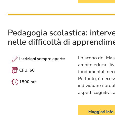
Pedagogia scolastica: interven
nelle difficoltà di apprendim
Lo scopo del Maste
Iscrizioni sempre aperte
ambito educa- tiv
CFU: 60
fondamentali nei 
Pertanto, è neces
1500 ore
individuare i prob
aspetti cognitivi,
Maggiori info