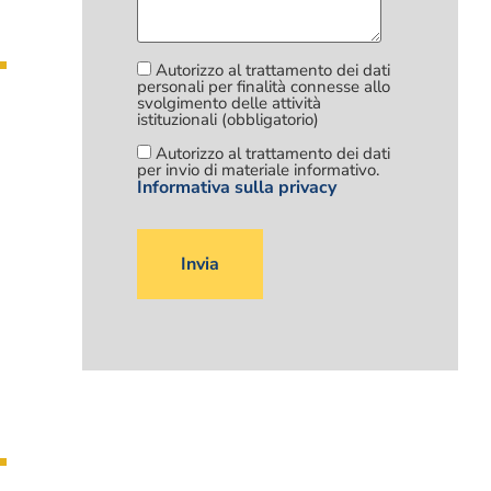
Autorizzo al trattamento dei dati
personali per finalità connesse allo
svolgimento delle attività
istituzionali (obbligatorio)
Autorizzo al trattamento dei dati
per invio di materiale informativo.
Informativa sulla privacy
Si
prega
di
lasciare
vuoto
questo
campo.